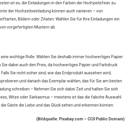
besten ist es, die Einladungen in den Farben der Hochzeitsfeier zu
mente der Hochzeitseinladung können auch variieren – von
riftarten, Bildern oder Zitaten. Wählen Sie für Ihre Einladungen ein
von vorgefertigten Mustern ab.
er eine wichtige Rolle. Wählen Sie deshalb immer hochwertiges Papier
n Sie dabei auch den Preis, da hochwertiges Papier und Farbdruck
alls Sie nicht sicher sind, wie das Endprodukt aussehen wird,
sprobieren und danach das Exemplar wählen, das für Sie am besten
inladung schreiben – Nehmen Sie sich dabei Zeit und halten Sie sich
ees, Witze oder Sarkasmus – meistens ist das die falsche Auswahl.
s die Gäste die Liebe und das Glück sehen und erkennen können.
(Bildquelle: Pixabay.com – CC0 Public Domain)