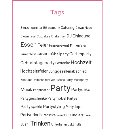
Tags
Catering
Bierzeltgarnitur
Börsenparty
Clown-Nase
DJ
Einladung
Clownnase
Cupcakes
Diabetiker
Essen
Feier
Firmenevent
Firmenfeier
Gartenparty
Fußballparty
Firmenfest
Fußball
Hochzeit
Geburtstagsparty
Getränke
Hochzeitsfeier
Junggesellenabschied
Kostüme
Mitarbeiterevent
Motto-Party
Mottoparty
Party
Musik
Partydeko
Pappbecher
Partygeschenke
Partymöbel
Partys
Partyspiele
Partystyling
Partytipps
Partyurlaub
Perücke
Single
Perücken
Socken
Trinken
Sushi
Unterhaltungskünstler