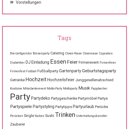
Vorstellungen
Tags
Catering
Bierzeltgarnitur
Börsenparty
Clown-Nase
Clownnase
Cupcakes
Essen
Feier
DJ
Einladung
Firmenevent
Diabetiker
Firmenfeier
Geburtstagsparty
Gartenparty
Fußballparty
Firmenfest
Fußball
Hochzeit
Hochzeitsfeier
Getränke
Junggesellenabschied
Musik
Kostüme
Mitarbeiterevent
Motto-Party
Mottoparty
Pappbecher
Party
Partydeko
Partygeschenke
Partymöbel
Partys
Partyspiele
Partystyling
Partyurlaub
Partytipps
Perücke
Trinken
Single
Sushi
Perücken
Socken
Unterhaltungskünstler
Zauberer