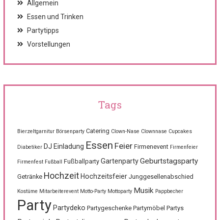
Allgemein
Essen und Trinken
Partytipps
Vorstellungen
Tags
Catering
Bierzeltgarnitur
Börsenparty
Clown-Nase
Clownnase
Cupcakes
Essen
Feier
DJ
Einladung
Firmenevent
Diabetiker
Firmenfeier
Geburtstagsparty
Gartenparty
Fußballparty
Firmenfest
Fußball
Hochzeit
Hochzeitsfeier
Getränke
Junggesellenabschied
Musik
Kostüme
Mitarbeiterevent
Motto-Party
Mottoparty
Pappbecher
Party
Partydeko
Partygeschenke
Partymöbel
Partys