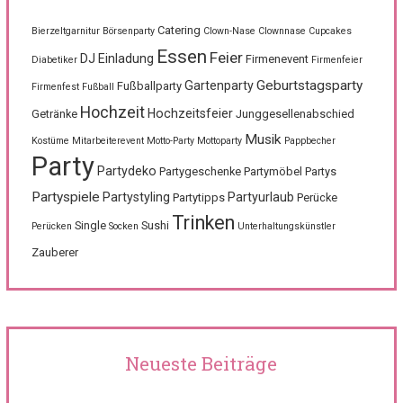
Catering
Bierzeltgarnitur
Börsenparty
Clown-Nase
Clownnase
Cupcakes
Essen
Feier
DJ
Einladung
Firmenevent
Diabetiker
Firmenfeier
Geburtstagsparty
Gartenparty
Fußballparty
Firmenfest
Fußball
Hochzeit
Hochzeitsfeier
Getränke
Junggesellenabschied
Musik
Kostüme
Mitarbeiterevent
Motto-Party
Mottoparty
Pappbecher
Party
Partydeko
Partygeschenke
Partymöbel
Partys
Partyspiele
Partystyling
Partyurlaub
Partytipps
Perücke
Trinken
Single
Sushi
Perücken
Socken
Unterhaltungskünstler
Zauberer
Neueste Beiträge