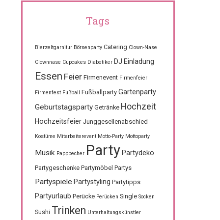
Tags
Catering
Bierzeltgarnitur
Börsenparty
Clown-Nase
DJ
Einladung
Clownnase
Cupcakes
Diabetiker
Essen
Feier
Firmenevent
Firmenfeier
Gartenparty
Fußballparty
Firmenfest
Fußball
Hochzeit
Geburtstagsparty
Getränke
Hochzeitsfeier
Junggesellenabschied
Kostüme
Mitarbeiterevent
Motto-Party
Mottoparty
Party
Musik
Partydeko
Pappbecher
Partygeschenke
Partymöbel
Partys
Partyspiele
Partystyling
Partytipps
Partyurlaub
Perücke
Single
Perücken
Socken
Trinken
Sushi
Unterhaltungskünstler