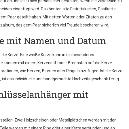
ut an und lässt sich persönlicher gestalten, wenn die zusätzlich zu
iden eingefügt wird. Da könnten alte Eintrittskarten, Postkarte
dem Paar geteilt haben. Mit netten Worten oder Zitaten zu den
itsalbum, das dem Paar sicherlich viel Freude bescheren wird.
rze mit Namen und Datum
 die Kerze. Eine weiße Kerze kann in ein besonderes
können mit einem Kerzenstift oder Brennstab auf die Kerze
korationen, wie Herzen, Blumen oder Ringe hinzufügen. Ist die Kerze
, ist das individuelle und handgemachte Hochzeitsgeschenk fertig.
hlüsselanhänger mit
rstellen. Zwei Holzscheiben oder Metallplättchen werden mit den
en Teile werden mit einem Ring oder einer Kette verbunden und an