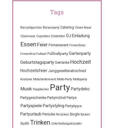
Tags
Catering
Bierzeltgarnitur
Börsenparty
Clown-Nase
DJ
Einladung
Clownnase
Cupcakes
Diabetiker
Essen
Feier
Firmenevent
Firmenfeier
Gartenparty
Fußballparty
Firmenfest
Fußball
Hochzeit
Geburtstagsparty
Getränke
Hochzeitsfeier
Junggesellenabschied
Kostüme
Mitarbeiterevent
Motto-Party
Mottoparty
Party
Musik
Partydeko
Pappbecher
Partygeschenke
Partymöbel
Partys
Partyspiele
Partystyling
Partytipps
Partyurlaub
Perücke
Single
Perücken
Socken
Trinken
Sushi
Unterhaltungskünstler