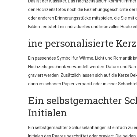
Das ist der Klassiker. Das Hochzeitsalbum kommt immer g
den Hochzeitsfotos noch die Beziehungsgeschichte der be
oder anderen Erinnerungsstücke mitspielen, die Sie mit 
Bildern entsteht ein individuelles und liebevolles Hochze
ine personalisierte Ke
Ein passendes Symbol für Wärme, Licht und Romantik ist
Hochzeitsgeschenk verwandelt werden. Datum und Name 
graviert werden. Zusätzlich lassen sich auf die Kerze De
dann im schönen Papier verpackt oder in einer Schachtel
Ein selbstgemachter Sc
Initialen
Ein selbstgemachter Schlüsselanhänger ist einfach zu e
Initialen des Paares beschriftet oder graviert. Die beid